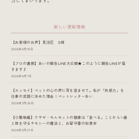
力してまいります。
新しい更新情報
【お客様のお声】見沼区 S様
2026年4月10日
【プロの裏側】あいの報告LINE大公開★このように報告LINEが届
きます♪
2026年4月7日
【エッセイ】ペットの心の声に耳を澄ませて。私が「共感力」を
仕事の武器に決めた理由｜ペットシッターあい
2026年3月26日
【小動物編】ウサギ・モルモットの健康は「食べる」ことから✨歯
と体を守るチモシーの魔法と、お留守番の知恵🌸
2026年3月21日