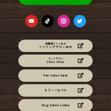
保護猫カフェあみ
トリミングサロンあみ
ペットサロン
Chou chou
Pet salon heal
カリーノ&ベロ
Dog Salon Liebe