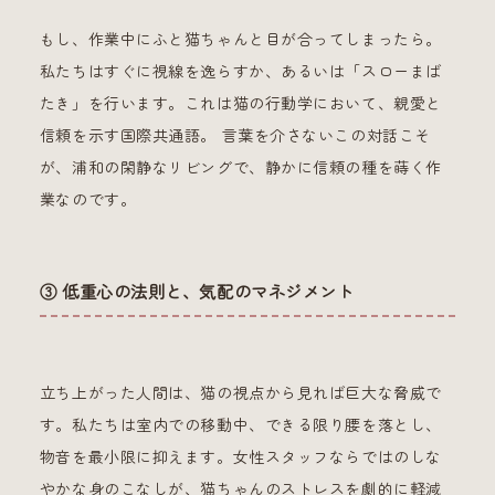
もし、作業中にふと猫ちゃんと目が合ってしまったら。
私たちはすぐに視線を逸らすか、あるいは「スローまば
たき」を行います。これは猫の行動学において、親愛と
信頼を示す国際共通語。 言葉を介さないこの対話こそ
が、浦和の閑静なリビングで、静かに信頼の種を蒔く作
業なのです。
③ 低重心の法則と、気配のマネジメント
立ち上がった人間は、猫の視点から見れば巨大な脅威で
す。私たちは室内での移動中、できる限り腰を落とし、
物音を最小限に抑えます。女性スタッフならではのしな
やかな身のこなしが、猫ちゃんのストレスを劇的に軽減