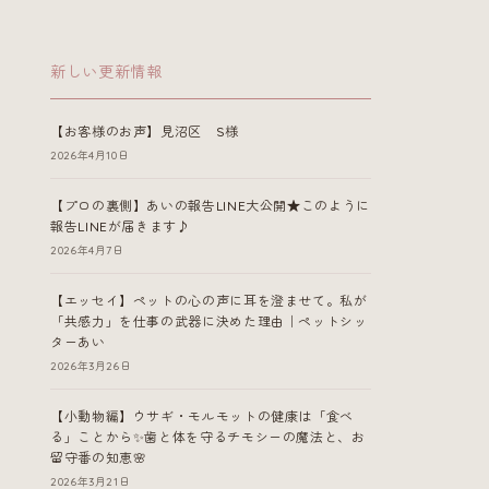
新しい更新情報
【お客様のお声】見沼区 S様
2026年4月10日
【プロの裏側】あいの報告LINE大公開★このように
報告LINEが届きます♪
2026年4月7日
【エッセイ】ペットの心の声に耳を澄ませて。私が
「共感力」を仕事の武器に決めた理由｜ペットシッ
ターあい
2026年3月26日
【小動物編】ウサギ・モルモットの健康は「食べ
る」ことから✨歯と体を守るチモシーの魔法と、お
留守番の知恵🌸
2026年3月21日