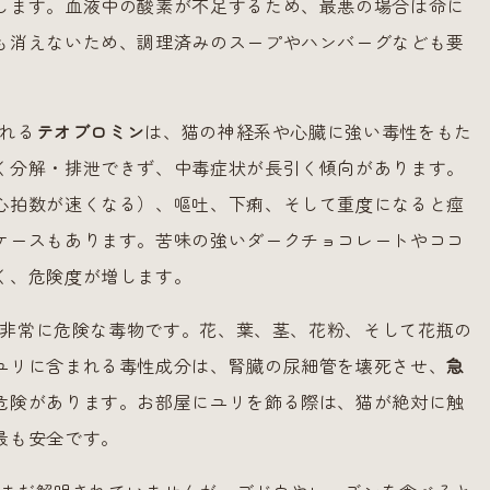
します。血液中の酸素が不足するため、最悪の場合は命に
も消えないため、調理済みのスープやハンバーグなども要
れる
テオブロミン
は、猫の神経系や心臓に強い毒性をもた
く分解・排泄できず、中毒症状が長引く傾向があります。
心拍数が速くなる）、嘔吐、下痢、そして重度になると痙
ケースもあります。苦味の強いダークチョコレートやココ
く、危険度が増します。
非常に危険な毒物です。花、葉、茎、花粉、そして花瓶の
ユリに含まれる毒性成分は、腎臓の尿細管を壊死させ、
急
危険があります。お部屋にユリを飾る際は、猫が絶対に触
最も安全です。