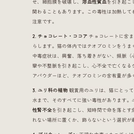
せ、細胞膜を破壊し、
溶血性貧血
を引き起こ
関わることもあります。この毒性は加熱して
注意です。
2. チョコレート・ココア
チョコレートに含ま
らします。猫の体内ではテオブロミンをうま
中毒症状は、興奮、落ち着きがない、頻脈（
攣や不整脈を引き起こし、心不全で亡くなる
アパウダーほど、テオブロミンの含有量が多
3. ユリ科の植物
観賞用のユリは、猫にとって
水まで、そのすべてに強い毒性があります。
性腎不全
を引き起こし、短時間で命を落とす
れない場所に置くか、飾らないという選択が