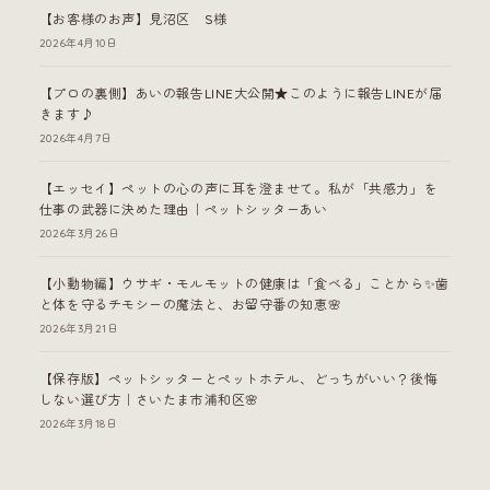
【お客様のお声】見沼区 S様
2026年4月10日
【プロの裏側】あいの報告LINE大公開★このように報告LINEが届
きます♪
2026年4月7日
【エッセイ】ペットの心の声に耳を澄ませて。私が「共感力」を
仕事の武器に決めた理由｜ペットシッターあい
2026年3月26日
【小動物編】ウサギ・モルモットの健康は「食べる」ことから✨歯
と体を守るチモシーの魔法と、お留守番の知恵🌸
2026年3月21日
【保存版】ペットシッターとペットホテル、どっちがいい？後悔
しない選び方｜さいたま市浦和区🌸
2026年3月18日