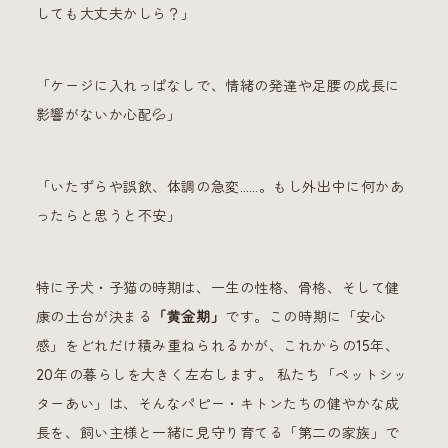
しても大丈夫かしら？」
「ケージに入れっぱなしで、情緒の発達や足腰の成長に
影響がないか心配💦」
「いたずらや誤飲、体調の急変……。もし外出中に何かあ
ったらと思うと不安」
特に子犬・子猫の時期は、一生の性格、骨格、そして健
康の土台が決まる
「黄金期」
です。この時期に「安心
感」をどれだけ積み重ねられるかが、これからの15年、
20年の暮らしを大きく左右します。 私たち「ペットシッ
ターあい」は、そんなパピー・キトンたちの健やかな成
長を、飼い主様と一緒に見守り育てる「第二の家族」で