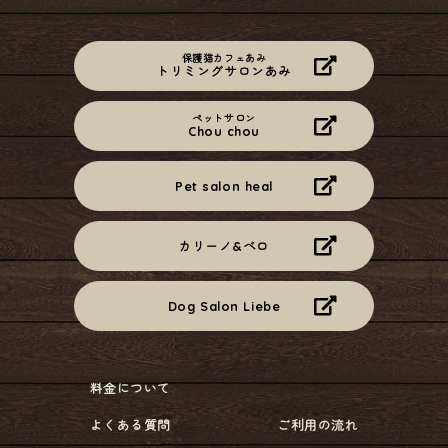
保護猫カフェあみ
トリミングサロンあみ
ペットサロン
Chou chou
Pet salon heal
カリーノ&ベロ
Dog Salon Liebe
料金について
よくある質問
ご利用の流れ