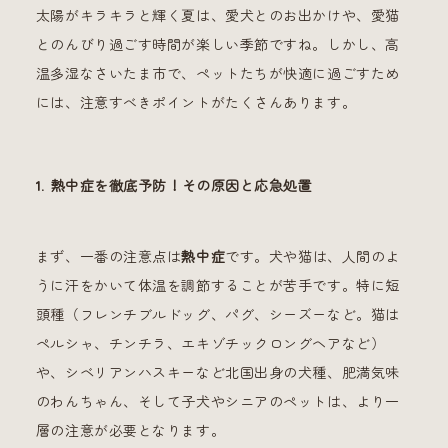
太陽がキラキラと輝く夏は、愛犬とのお出かけや、愛猫
とのんびり過ごす時間が楽しい季節ですね。しかし、高
温多湿なさいたま市で、ペットたちが快適に過ごすため
には、注意すべきポイントがたくさんあります。
1. 熱中症を徹底予防！その原因と応急処置
まず、一番の注意点は
熱中症
です。犬や猫は、人間のよ
うに汗をかいて体温を調節することが苦手です。特に短
頭種（フレンチブルドッグ、パグ、シーズーなど。猫は
ペルシャ、チンチラ、エキゾチックロングヘアなど）
や、シベリアンハスキーなど北国出身の犬種、肥満気味
のわんちゃん、そして子犬やシニアのペットは、より一
層の注意が必要となります。