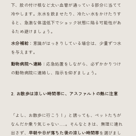
下、股の付け根など太い血管が通っている部分に当てて
冷やします。氷水を飲ませたり、冷たい水をかけたりす
ると、急激な体温低下でショック状態に陥る可能性があ
るため避けましょう。
水分補給
：意識がはっきりしている場合は、少量ずつ水
を与えます。
動物病院へ連絡
：応急処置をしながら、必ずかかりつけ
の動物病院に連絡し、指示を仰ぎましょう。
2. お散歩は涼しい時間帯に、アスファルトの熱に注意
「よし、お散歩に行こう！」と誘っても、ペットたちが
なんだか乗り気じゃない……。そんなときは、無理に連れ
出さず、
早朝や日が落ちた後の涼しい時間帯
を選びまし