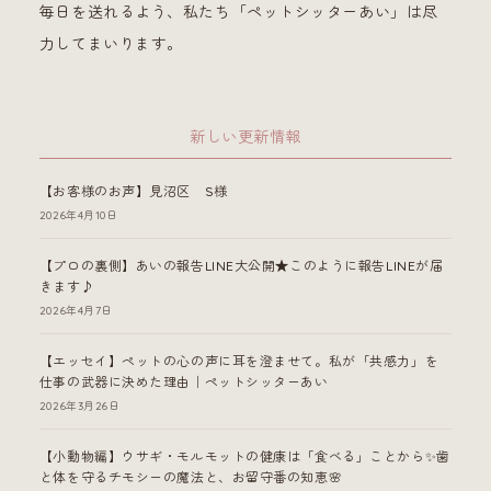
毎日を送れるよう、私たち「ペットシッターあい」は尽
力してまいります。
新しい更新情報
【お客様のお声】見沼区 S様
2026年4月10日
【プロの裏側】あいの報告LINE大公開★このように報告LINEが届
きます♪
2026年4月7日
【エッセイ】ペットの心の声に耳を澄ませて。私が「共感力」を
仕事の武器に決めた理由｜ペットシッターあい
2026年3月26日
【小動物編】ウサギ・モルモットの健康は「食べる」ことから✨歯
と体を守るチモシーの魔法と、お留守番の知恵🌸