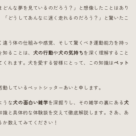
まどんな夢を見ているのだろう？」と想像したことはあり
、「どうしてあんなに速く走れるのだろう？」と驚いたこ
く違う体の仕組みや感覚、そして驚くべき運動能力を持っ
を知ることは、
犬の行動
や
犬の気持ち
を深く理解すること
てくれます。犬を愛する皆様にとって、この知識は
ペット
活動しているペットシッターあいと申します。
ような
犬の面白い雑学
を深掘りし、その雑学の裏にある
犬
知識と具体的な体験談を交えて徹底解説します。さあ、あ
るか数えてみてください！