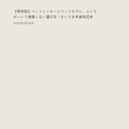
【保存版】ペットシッターとペットホテル、どっち
がいい？後悔しない選び方｜さいたま市浦和区🌸
2026年3月18日