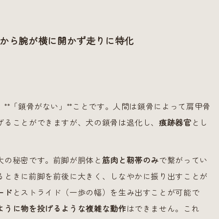
だから腕が横に開かず走りに特化
**「鎖骨がない」**ことです。人間は鎖骨によって肩甲骨
げることができますが、犬の鎖骨は退化し、
痕跡器官
とし
大の秘密です。前脚が胴体と
筋肉と靭帯のみ
で繋がってい
るときに前脚を前後に大きく、しなやかに振り出すことが
ード
とストライド（一歩の幅）を生み出すことが可能で
ように物を投げるような複雑な動作
はできません。これ