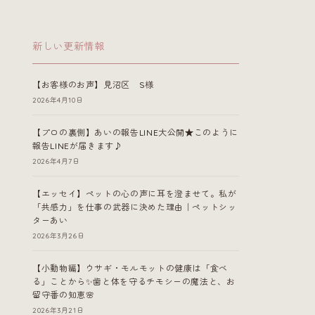
新しい更新情報
【お客様のお声】見沼区 S様
2026年4月10日
【プロの裏側】あいの報告LINE大公開★このように
報告LINEが届きます♪
2026年4月7日
【エッセイ】ペットの心の声に耳を澄ませて。私が
「共感力」を仕事の武器に決めた理由｜ペットシッ
ターあい
2026年3月26日
【小動物編】ウサギ・モルモットの健康は「食べ
る」ことから✨歯と体を守るチモシーの魔法と、お
留守番の知恵🌸
2026年3月21日